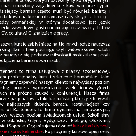
 barem podczas, których używamy tylko oryginalnych
 u nas omawiamy zagadnienia z kaw, win oraz cygar.
zisiejszy barman często musi być również baristą i
datkowo na kursie otrzymasz cały skrypt z teorią -
edzy barmańskiej, w którym dodatkowo jest język
emiecki zawodowy gastronomiczny oraz wzory listów
CV, co ułatwi Ci znalezienie pracy.
aszym kursie zabłyśniesz na tle innych gdyż nauczysz
king flair i free pouringu czyli widowiskowej sztuki
z nauczysz się podstaw miksologii molekularnej czyli
ołączenia barmaństwa i nauki.
tenders to firma usługowa z branży szkoleniowej,
tom profesjonalny kurs i szkolenie barmańskie. Jako
pragniemy zapewnić naszym klientom najwyższy poziom
usług, poprzez wprowadzenie wielu innowacyjnych
rych na próżno szukać u konkurencji. Nasza firma
przez pasjonatów sztuki barmańskiej, którzy zdobywali
w najlepszych klubach, barach, restauracjach czy
rs of Bartenders to firma dynamiczna, innowacyjna,
owy, wyższy poziom świadczonych usług. Szkoliliśmy
 w Gdańsku, Gdyni, Bydgoszczy, Elblągu, Olsztynie,
ewie i Sopocie. Organizujemy również
kursy baristyczne
,
skie
i
kursy kelnerskie
. Po programy kursów, opis i ceny