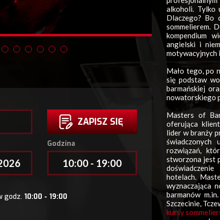
profesjonalnym
alkoholi. Tylko
Dlaczego? Bo d
sommelierem. Do
kompendium wi
angielski i ni
motywacyjnych i 
Mało tego, po n
się podstaw wor
barmańskiej ora
nowatorskiego p
Masters of Bar
ZAPISZ SIĘ
oferująca klien
lider w branży 
świadczonych 
Godzina
rozwiązań, któ
stworzona jest 
.2026
10:00 - 19:00
doświadczenie 
hotelach. Maste
wyznaczająca n
barmanów m.in.
w godz.
10:00 - 19:00
Szczecinie, Tcz
kursy sommelier