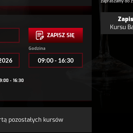
zapraszamy do z
Zapis
Kursu B
ZAPISZ SIĘ
Godzina
.2026
09:00 - 16:30
9:00 - 16:30
ertą pozostałych kursów
ZAPISZ SIĘ