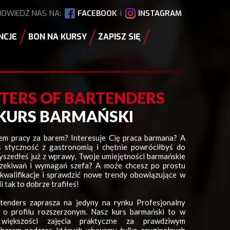
ODWIEDŹ NAS NA:
FACEBOOK
i
INSTAGRAM
NCJE
BON NA KURSY
ZAPISZ SIĘ
TERS OF BARTENDERS
KURS BARMAŃSKI
iem pracy za barem? Interesuje Cię praca barmana? A
ś styczność z gastronomią i chętnie powróciłbyś do
zedłeś już z wprawy, Twoje umiejętności barmańskie
oczekiwań i wymagań szefa? A może chcesz po prostu
kwalifikacje i sprawdzić nowe trendy obowiązujące w
i tak to dobrze trafiłeś!
tenders zaprasza na jedyny na rynku Profesjonalny
 o profilu rozszerzonym. Nasz kurs barmański to w
 większości zajęcia praktyczne za prawdziwym