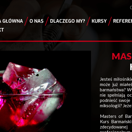
A GŁÓWNA
O NAS
DLACZEGO MY?
KURSY
REFERE
KT
MAS
Jesteś miłośnik
może już miałe
barmaństwa? Wys
nie spełniają 
podnieść swoje 
miksologii? Jeżel
Masters of Bar
Kurs Barmański
zdecydowanej