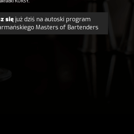
akładki KURSY.
z się
już dziś na autoski program
armańskiego Masters of Bartenders